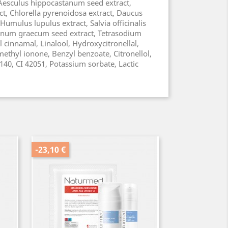
Aesculus hippocastanum seed extract,
ract, Chlorella pyrenoidosa extract, Daucus
 Humulus lupulus extract, Salvia officinalis
foenum graecum seed extract, Tetrasodium
 cinnamal, Linalool, Hydroxycitronellal,
methyl ionone, Benzyl benzoate, Citronellol,
140, CI 42051, Potassium sorbate, Lactic
-23,10 €