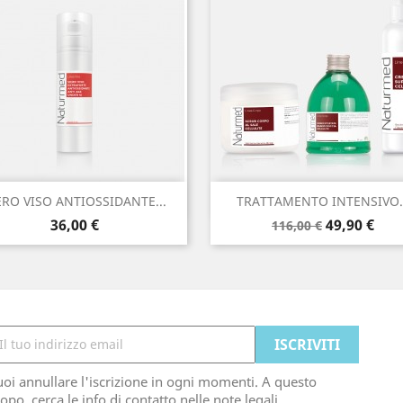
Anteprima
Anteprima


ERO VISO ANTIOSSIDANTE...
TRATTAMENTO INTENSIVO..
Prezzo
Prezzo
Prezzo
36,00 €
49,90 €
116,00 €
base
oi annullare l'iscrizione in ogni momenti. A questo
opo, cerca le info di contatto nelle note legali.