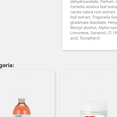
dehydroacetate, Parfum, 
Centella asiatica leaf ext
carota sativa root extract,
leaf extract, Trigonella 
glutamate diacetate, Hexyl
Benzyl alcohol, Alpha-iso
Limonene, Geraniol, CI 19
acid, Tocopherol
goria: