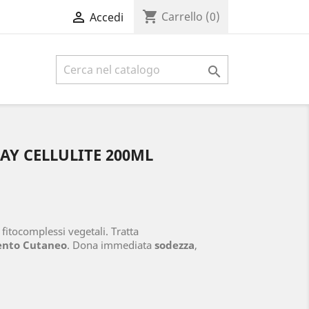
shopping_cart

Carrello
(0)
Accedi

Y CELLULITE 200ML
 fitocomplessi vegetali. Tratta
ento Cutaneo
. Dona immediata
sodezza
,