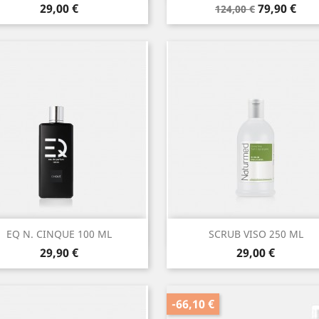
Prezzo
Prezzo
Prezzo
29,00 €
79,90 €
124,00 €
base
Anteprima
Anteprima


EQ N. CINQUE 100 ML
SCRUB VISO 250 ML
Prezzo
Prezzo
29,90 €
29,00 €
-66,10 €