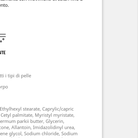
nto.
NTE
i i tipi di pelle
rpo
Ethylhexyl stearate, Caprylic/capric
 Cetyl palmitate, Myristyl myristate,
ermum parkii butter, Glycerin,
ne, Allantoin, Imidazolidinyl urea,
lene glycol, Sodium chloride, Sodium