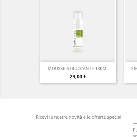
Anteprima

MOUSSE STRUCCANTE 180ML
SI
Prezzo
29,00 €
Ricevi le nostre novità e le offerte speciali
Pu
sc