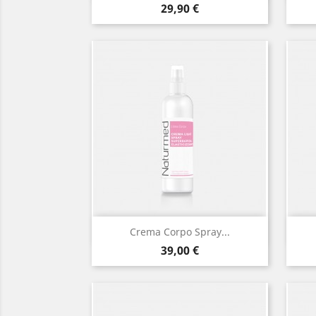
Prezzo
29,90 €
Anteprima

Crema Corpo Spray...
Prezzo
39,00 €