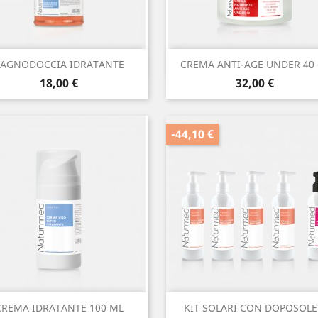
Anteprima
Anteprima


AGNODOCCIA IDRATANTE
CREMA ANTI-AGE UNDER 40 -
Prezzo
Prezzo
18,00 €
32,00 €
-44,10 €
Anteprima
Anteprima


CREMA IDRATANTE 100 ML
KIT SOLARI CON DOPOSOLE.