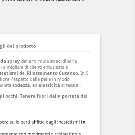
gli del prodotto
ida spray
dalla formula straordinaria
 a migliaia di clienti entusiaste e
stetismi
del
Rilassamento Cutaneo
. In 5
liora l’aspetto della pelle in modo
ediata
sodezza
, ed
elasticità
ai tessuti.
gli occhi.
Tenere fuori dalla portata dei
era sulle parti afflitte dagli inestetismi
in
tamente con movimenti circolari fino a