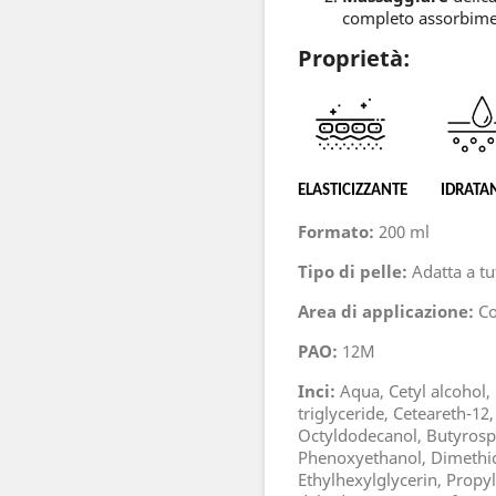
completo assorbime
Proprietà:
ELASTICIZZANTE IDRATA
Formato:
200 ml
Tipo di pelle:
Adatta a tutt
Area di applicazione:
Co
PAO:
12M
Inci:
Aqua, Cetyl alcohol, 
triglyceride, Ceteareth-12,
Octyldodecanol, Butyrosp
Phenoxyethanol, Dimethico
Ethylhexylglycerin, Propy