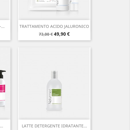
Anteprima

...
TRATTAMENTO ACIDO JALURONICO
Prezzo
Prezzo
49,90 €
73,00 €
base
Anteprima

..
LATTE DETERGENTE IDRATANTE...